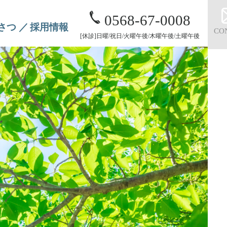
0568-67-0008
さつ
採用情報
CO
[休診]日曜/祝日/火曜午後/木曜午後/土曜午後