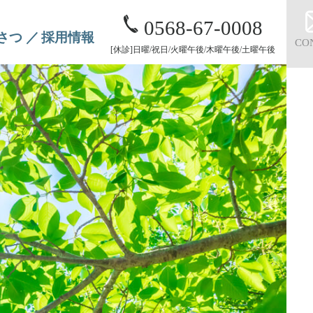
0568-67-0008
さつ
採用情報
CO
[休診]日曜/祝日/火曜午後/木曜午後/土曜午後