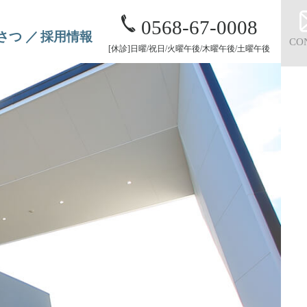
0568-67-0008
さつ
採用情報
CO
[休診]日曜/祝日/火曜午後/木曜午後/土曜午後